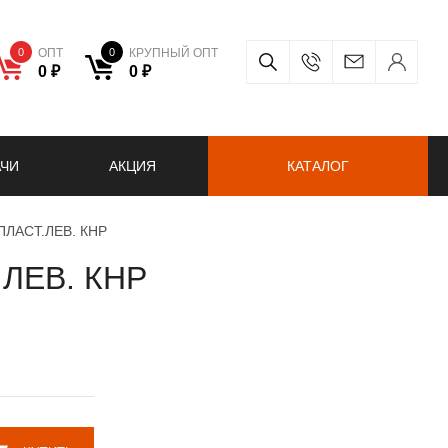
0
ОПТ
0
КРУПНЫЙ ОПТ
0 ₽
0 ₽
АЧИ
АКЦИЯ
КАТАЛОГ
 ПЛАСТ.ЛЕВ. КНР
.ЛЕВ. КНР