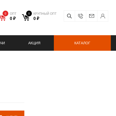
0
ОПТ
0
КРУПНЫЙ ОПТ
0 ₽
0 ₽
АЧИ
АКЦИЯ
КАТАЛОГ