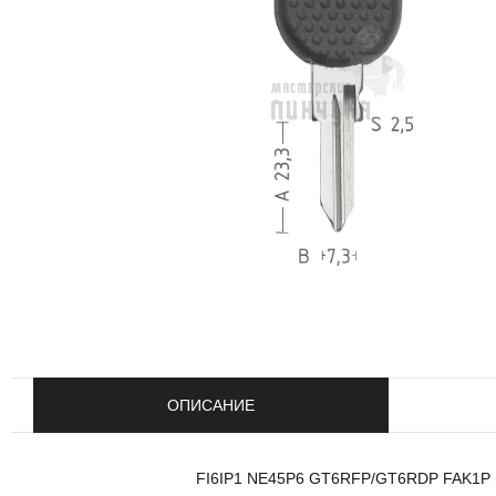
ОПИСАНИЕ
FI6IP1 NE45P6 GT6RFP/GT6RDP FAK1P пре