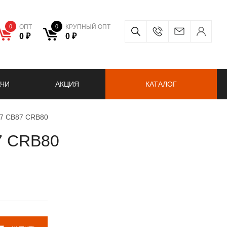
0
ОПТ
0
КРУПНЫЙ ОПТ
0 ₽
0 ₽
АЧИ
АКЦИЯ
КАТАЛОГ
37 CB87 CRB80
7 CRB80