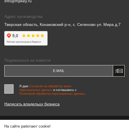
info@mpkey.ru
Адрес производства
Тверская область, Конаковский р-н, с. Селихово ул. Мира д.7
Подписаться на новости
Я даю
Согласие на обработку моих
персональных данных
и соглашаюсь c
Политикой обработки персональных данных
.
Написать владельцу бизнеса
На сайте работают cookie!
© 2000-2026 «МАСТЕРСКИЕ ПИНЧУКА»