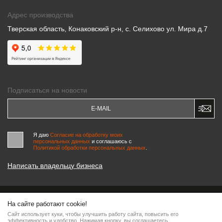
Адрес производства
Тверская область, Конаковский р-н, с. Селихово ул. Мира д.7
Подписаться на новости
Я даю
Согласие на обработку моих
персональных данных
и соглашаюсь c
Политикой обработки персональных данных
.
Написать владельцу бизнеса
На сайте работают cookie!
© 2000-2026 «МАСТЕРСКИЕ ПИНЧУКА»
Сайт использует куки, чтобы улучшить работу сайта, повысить его
Информация на сайте является интеллектуальной собственностью компании, любое
эффективность и удобство. Нажимая кнопку, вы соглашаетесь