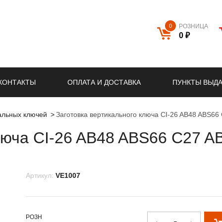
0
РОЗНИЦА
0 ₽
КОНТАКТЫ
ОПЛАТА И ДОСТАВКА
ПУНКТЫ ВЫД
кальных ключей
Заготовка вертикального ключа CI-26 AB48 ABS66
люча CI-26 AB48 ABS66 C27 A
Артикул:
VE1007
РОЗН