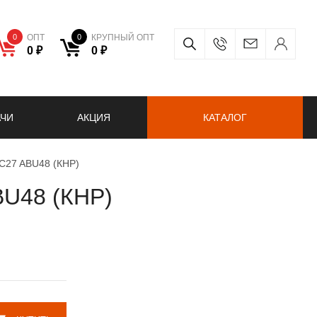
0
ОПТ
0
КРУПНЫЙ ОПТ
0 ₽
0 ₽
АЧИ
АКЦИЯ
КАТАЛОГ
 C27 ABU48 (КНР)
BU48 (КНР)