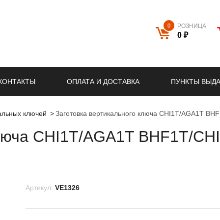
0
РОЗНИЦА
0 ₽
КОНТАКТЫ
ОПЛАТА И ДОСТАВКА
ПУНКТЫ ВЫД
кальных ключей
Заготовка вертикального ключа CHI1T/AGA1T B
ключа CHI1T/AGA1T BHF1T/CH
Артикул:
VE1326