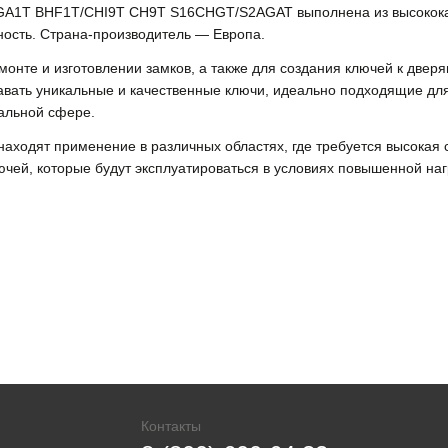
AGA1T BHF1T/CHI9T CH9T S16CHGT/S2AGAT выполнена из высококач
ность. Страна-производитель — Европа.
емонте и изготовлении замков, а также для создания ключей к две
вать уникальные и качественные ключи, идеально подходящие для
альной сфере.
находят применение в различных областях, где требуется высокая 
ючей, которые будут эксплуатироваться в условиях повышенной наг
Контакты