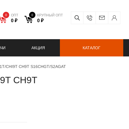
0
ОПТ
0
КРУПНЫЙ ОПТ
0 ₽
0 ₽
АЧИ
АКЦИЯ
КАТАЛОГ
HF1T/CHI9T CH9T S16CHGT/S2AGAT
I9T CH9T