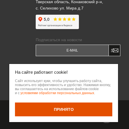
Тверская область, Конаковский р-н,
с. Селихово ул. Мира д.7
Подписаться на новости
Я даю
Согласие на обработку моих
персональных данных
и соглашаюсь c
На сайте работают cookie!
Политикой обработки персональных
данных
.
Сайт использует куки, чтобы улучшить работу сайта,
повысить его эффективность и удобство. Нажимая кнопку,
Написать владельцу бизнеса
вы соглашаетесь на использование файлов cookie
ВВЕРХ
и с
условиями обработки персональных данных
.
ПРИНЯТО
Разработка сайта Веб-
НАЗАД
интегратор КРИТ