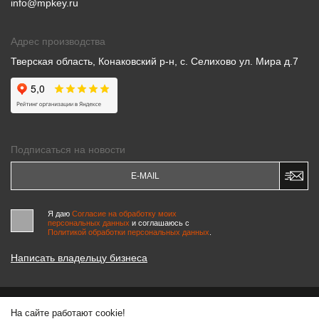
info@mpkey.ru
Адрес производства
Тверская область, Конаковский р-н, с. Селихово ул. Мира д.7
Подписаться на новости
Я даю
Согласие на обработку моих
персональных данных
и соглашаюсь c
Политикой обработки персональных данных
.
Написать владельцу бизнеса
На сайте работают cookie!
© 2000-2026 «МАСТЕРСКИЕ ПИНЧУКА»