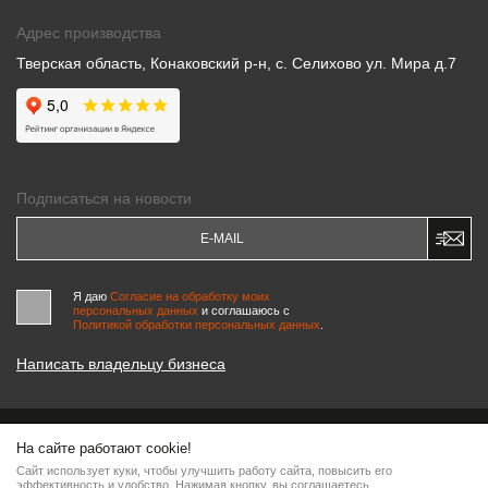
Адрес производства
Тверская область, Конаковский р-н, с. Селихово ул. Мира д.7
Подписаться на новости
Я даю
Согласие на обработку моих
персональных данных
и соглашаюсь c
Политикой обработки персональных данных
.
Написать владельцу бизнеса
На сайте работают cookie!
© 2000-2026 «МАСТЕРСКИЕ ПИНЧУКА»
Сайт использует куки, чтобы улучшить работу сайта, повысить его
Информация на сайте является интеллектуальной собственностью компании, любое
эффективность и удобство. Нажимая кнопку, вы соглашаетесь