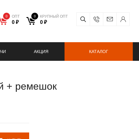
0
ОПТ
0
КРУПНЫЙ ОПТ
0 ₽
0 ₽
АЧИ
АКЦИЯ
КАТАЛОГ
й + ремешок