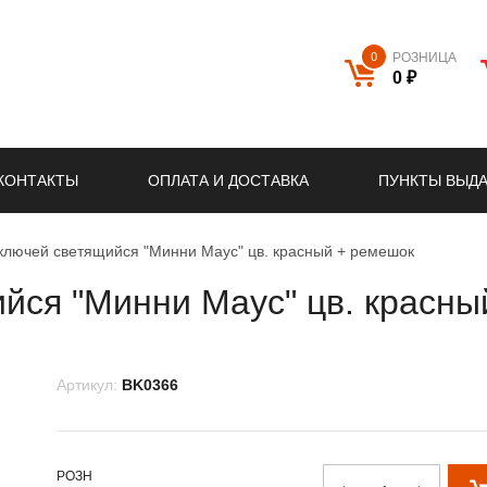
0
РОЗНИЦА
0 ₽
КОНТАКТЫ
ОПЛАТА И ДОСТАВКА
ПУНКТЫ ВЫД
ключей светящийся "Минни Маус" цв. красный + ремешок
йся "Минни Маус" цв. красны
Артикул:
BK0366
РОЗН