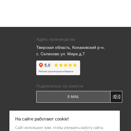
Адрес производства
Тверская область, Конаковский р-н,
с. Селихово ул. Мира д.7
Подписаться на новости
Я даю
Согласие на обработку моих
персональных данных
и соглашаюсь c
На сайте работают cookie!
Политикой обработки персональных
данных
.
Сайт использует куки, чтобы улучшить работу сайта,