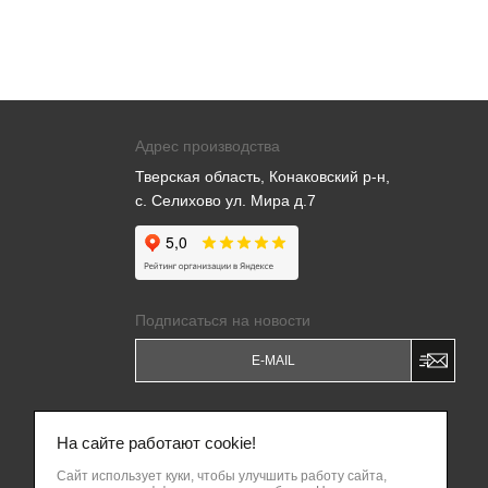
Адрес производства
Тверская область, Конаковский р-н,
с. Селихово ул. Мира д.7
Подписаться на новости
Я даю
Согласие на обработку моих
персональных данных
и соглашаюсь c
На сайте работают cookie!
Политикой обработки персональных
данных
.
Сайт использует куки, чтобы улучшить работу сайта,