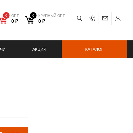
0
ОПТ
0
КРУПНЫЙ ОПТ
0 ₽
0 ₽
АЧИ
АКЦИЯ
КАТАЛОГ