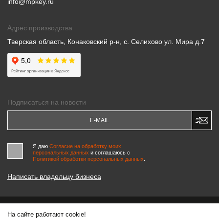
info@mpkey.ru
Адрес производства
Тверская область, Конаковский р-н, с. Селихово ул. Мира д.7
Подписаться на новости
Я даю
Согласие на обработку моих
персональных данных
и соглашаюсь c
Политикой обработки персональных данных
.
Написать владельцу бизнеса
На сайте работают cookie!
© 2000-2026 «МАСТЕРСКИЕ ПИНЧУКА»