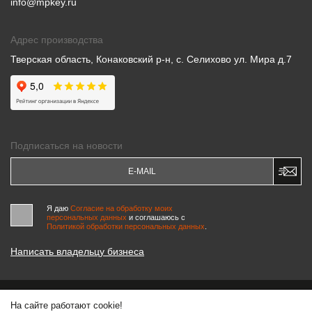
info@mpkey.ru
Адрес производства
Тверская область, Конаковский р-н, с. Селихово ул. Мира д.7
Подписаться на новости
Я даю
Согласие на обработку моих
персональных данных
и соглашаюсь c
Политикой обработки персональных данных
.
Написать владельцу бизнеса
На сайте работают cookie!
© 2000-2026 «МАСТЕРСКИЕ ПИНЧУКА»