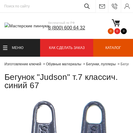
бесплатный по РФ
8 (800) 600 64 32
0
0
0
МЕНЮ
КАК СДЕЛАТЬ ЗАКАЗ
КАТАЛОГ
Изготовление ключей
Обувные материалы
Бегунки, пуллеры
Бегунок
Бегунок "Judson" т.7 классич.
синий 67