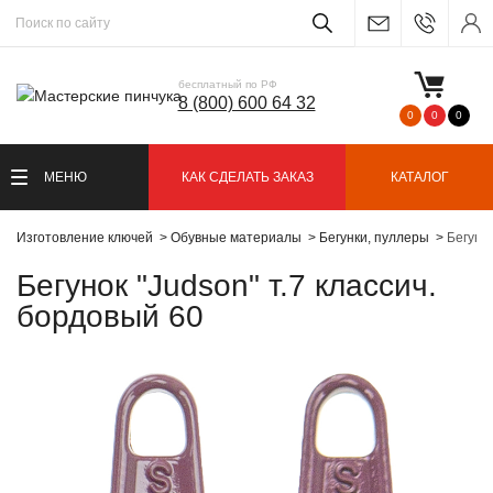
бесплатный по РФ
8 (800) 600 64 32
0
0
0
МЕНЮ
КАК СДЕЛАТЬ ЗАКАЗ
КАТАЛОГ
Изготовление ключей
Обувные материалы
Бегунки, пуллеры
Бегунок
Бегунок "Judson" т.7 классич.
бордовый 60