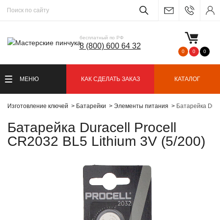
бесплатный по РФ
8 (800) 600 64 32
0
0
0
МЕНЮ
КАК СДЕЛАТЬ ЗАКАЗ
КАТАЛОГ
Изготовление ключей
Батарейки
Элементы питания
Батарейка Durac
Батарейка Duracell Procell
CR2032 BL5 Lithium 3V (5/200)