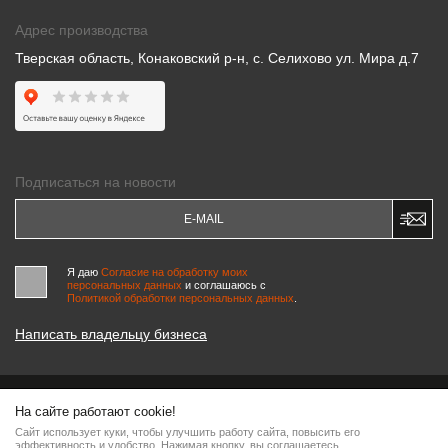
Адрес производства
Тверская область, Конаковский р-н, с. Селихово ул. Мира д.7
Подписаться на новости
Я даю
Согласие на обработку моих
персональных данных
и соглашаюсь c
Политикой обработки персональных данных
.
Написать владельцу бизнеса
На сайте работают cookie!
© 2000-2026 «МАСТЕРСКИЕ ПИНЧУКА»
Сайт использует куки, чтобы улучшить работу сайта, повысить его
Информация на сайте является интеллектуальной собственностью компании, любое
эффективность и удобство. Нажимая кнопку, вы соглашаетесь