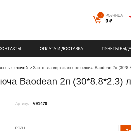
0
РОЗНИЦА
0 ₽
КОНТАКТЫ
ОПЛАТА И ДОСТАВКА
ПУНКТЫ ВЫД
кальных ключей
Заготовка вертикального ключа Baodean 2п (30*8.8
юча Baodean 2п (30*8.8*2.3) 
Артикул:
VE1479
РОЗН