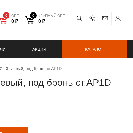
0
ОПТ
0
КРУПНЫЙ ОПТ
0 ₽
0 ₽
АЧИ
АКЦИЯ
КАТАЛОГ
*2.3) левый, под бронь ст.AP1D
левый, под бронь ст.AP1D