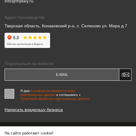
info@mpkey.ru
Адрес производства
Тверская область, Конаковский р-н, с. Селихово ул. Мира д.7
Подписаться на новости
Я даю
Согласие на обработку моих
персональных данных
и соглашаюсь c
Политикой обработки персональных данных
.
Написать владельцу бизнеса
На сайте работают cookie!
© 2000-2026 «МАСТЕРСКИЕ ПИНЧУКА»