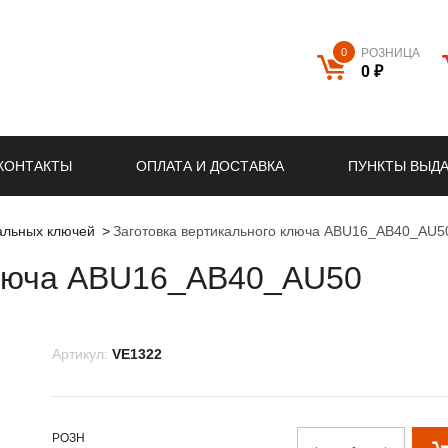
0
РОЗНИЦА
0 ₽
КОНТАКТЫ
ОПЛАТА И ДОСТАВКА
ПУНКТЫ ВЫД
кальных ключей
Заготовка вертикального ключа ABU16_AB40_AU5
ключа ABU16_AB40_AU50
Артикул:
VE1322
РОЗН