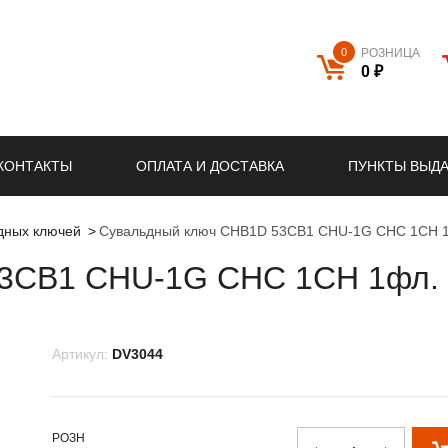
0
РОЗНИЦА
0 ₽
КОНТАКТЫ
ОПЛАТА И ДОСТАВКА
ПУНКТЫ ВЫД
ьдных ключей
Сувальдный ключ CHB1D 53CB1 CHU-1G CHC 1CH 1ф
3CB1 CHU-1G CHC 1CH 1фл. –
Артикул:
DV3044
РОЗН