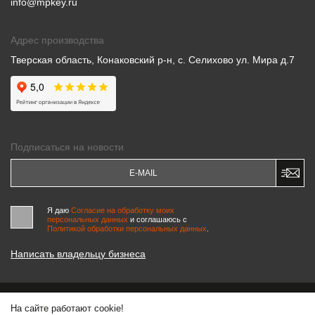
info@mpkey.ru
Адрес производства
Тверская область, Конаковский р-н, с. Селихово ул. Мира д.7
Подписаться на новости
Я даю
Согласие на обработку моих
персональных данных
и соглашаюсь c
Политикой обработки персональных данных
.
Написать владельцу бизнеса
На сайте работают cookie!
© 2000-2026 «МАСТЕРСКИЕ ПИНЧУКА»