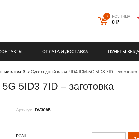
0
РОЗНИЦА
0 ₽
КОНТАКТЫ
ОПЛАТА И ДОСТАВКА
ПУНКТЫ ВЫД
ьдных ключей
Сувальдный ключ 2ID4 IDM-5G 5ID3 7ID – заготовка
5G 5ID3 7ID – заготовка
Артикул:
DV3085
РОЗН