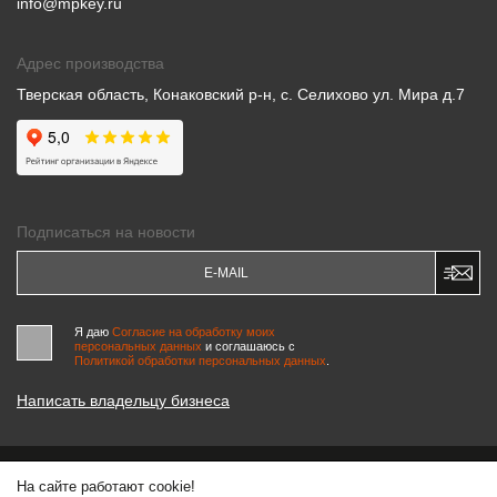
info@mpkey.ru
Адрес производства
Тверская область, Конаковский р-н, с. Селихово ул. Мира д.7
Подписаться на новости
Я даю
Согласие на обработку моих
персональных данных
и соглашаюсь c
Политикой обработки персональных данных
.
Написать владельцу бизнеса
На сайте работают cookie!
© 2000-2026 «МАСТЕРСКИЕ ПИНЧУКА»