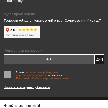
info@mpkey.ru
Адрес производства
Тверская область, Конаковский р-н, с. Селихово ул. Мира д.7
Подписаться на новости
Я даю
Согласие на обработку моих
персональных данных
и соглашаюсь c
Политикой обработки персональных данных
.
Написать владельцу бизнеса
На сайте работают cookie!
© 2000-2026 «МАСТЕРСКИЕ ПИНЧУКА»