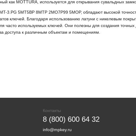
стный как MOTTURA, используется для открывания сувальдных замко
ак MT-3.PG 5MT5BP 8MTP 2MO7P99 5MOP, обладают высокой точность
катов ключей. Благодаря использованию латуни с никелевым покры
для часто используемых ключей. Они полезны для создания точных 
тва доступа к различным объектам и помещениям.
Контакты
8 (800) 600 64 32
info@mpkey.ru