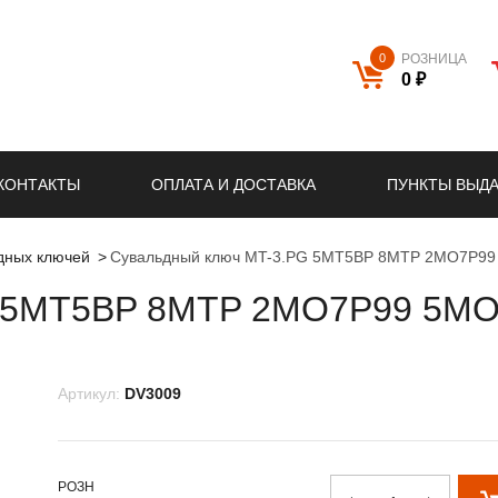
0
РОЗНИЦА
0 ₽
КОНТАКТЫ
ОПЛАТА И ДОСТАВКА
ПУНКТЫ ВЫД
ьдных ключей
Сувальдный ключ MT-3.PG 5MT5BP 8MTP 2MO7P99 
 5MT5BP 8MTP 2MO7P99 5MOP
Артикул:
DV3009
РОЗН